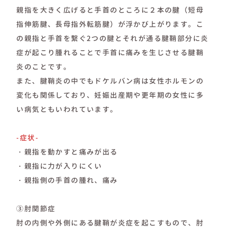
親指を大きく広げると手首のところに２本の腱（短母
指伸筋腱、長母指外転筋腱）が浮かび上がります。こ
の親指と手首を繋ぐ2つの腱とそれが通る腱鞘部分に炎
症が起こり腫れることで手首に痛みを生じさせる腱鞘
炎のことです。
また、腱鞘炎の中でもドケルバン病は女性ホルモンの
変化も関係しており、妊娠出産期や更年期の女性に多
い病気ともいわれています。
-症状-
・親指を動かすと痛みが出る
・親指に力が入りにくい
・親指側の手首の腫れ、痛み
③肘関節症
肘の内側や外側にある腱鞘が炎症を起こすもので、肘